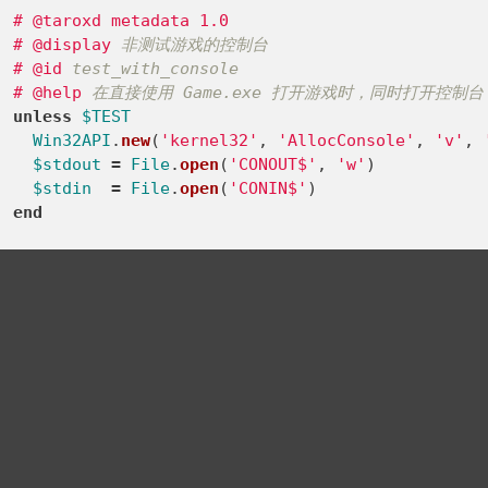
#
@taroxd metadata 1.0
#
@display
非测试游戏的控制台
#
@id
test_with_console
#
@help
在直接使用 Game.exe 打开游戏时，同时打开控制台
unless
$TEST
Win32API
.
new
(
'kernel32'
,
'AllocConsole'
,
'v'
,
$stdout
=
File
.
open
(
'CONOUT$'
,
'w'
)
$stdin
=
File
.
open
(
'CONIN$'
)
end